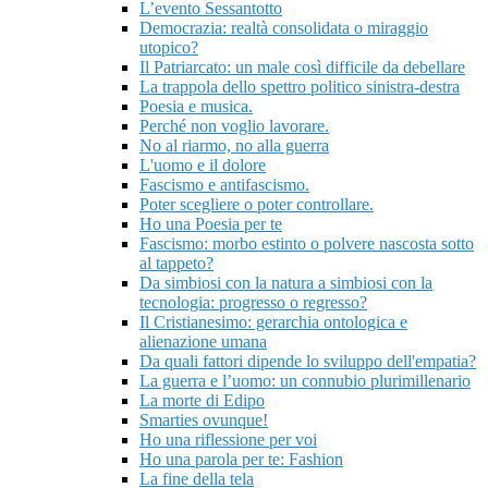
L’evento Sessantotto
Democrazia: realtà consolidata o miraggio
utopico?
Il Patriarcato: un male così difficile da debellare
La trappola dello spettro politico sinistra-destra
Poesia e musica.
Perché non voglio lavorare.
No al riarmo, no alla guerra
L'uomo e il dolore
Fascismo e antifascismo.
Poter scegliere o poter controllare.
Ho una Poesia per te
Fascismo: morbo estinto o polvere nascosta sotto
al tappeto?
Da simbiosi con la natura a simbiosi con la
tecnologia: progresso o regresso?
Il Cristianesimo: gerarchia ontologica e
alienazione umana
Da quali fattori dipende lo sviluppo dell'empatia?
La guerra e l’uomo: un connubio plurimillenario
La morte di Edipo
Smarties ovunque!
Ho una riflessione per voi
Ho una parola per te: Fashion
La fine della tela