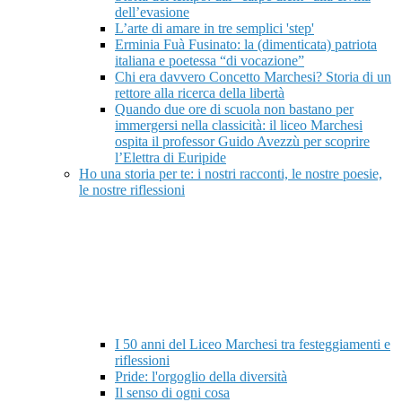
dell’evasione
L’arte di amare in tre semplici 'step'
Erminia Fuà Fusinato: la (dimenticata) patriota
italiana e poetessa “di vocazione”
Chi era davvero Concetto Marchesi? Storia di un
rettore alla ricerca della libertà
Quando due ore di scuola non bastano per
immergersi nella classicità: il liceo Marchesi
ospita il professor Guido Avezzù per scoprire
l’Elettra di Euripide
Ho una storia per te: i nostri racconti, le nostre poesie,
le nostre riflessioni
I 50 anni del Liceo Marchesi tra festeggiamenti e
riflessioni
Pride: l'orgoglio della diversità
Il senso di ogni cosa