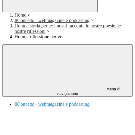
Home
>
IlConcetto - webmagazine e podcasting
>
Ho una storia per te: i nostri racconti, le nostre poesie, le
nostre riflessioni
>
Ho una riflessione per voi
Menu di
navigazione
IlConcetto - webmagazine e podcasting