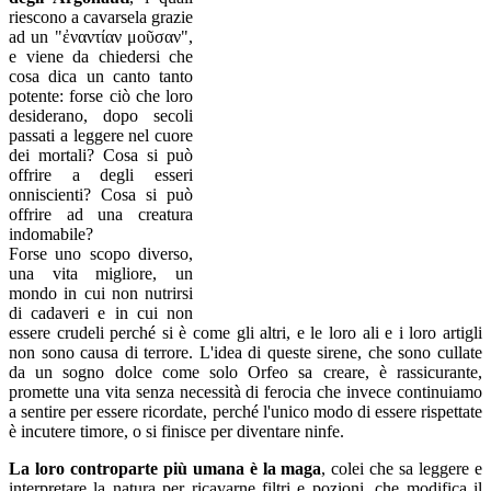
riescono a cavarsela grazie
ad un "ἐναντίαν μοῦσαν",
e viene da chiedersi che
cosa dica un canto tanto
potente: forse ciò che loro
desiderano, dopo secoli
passati a leggere nel cuore
dei mortali? Cosa si può
offrire a degli esseri
onniscienti? Cosa si può
offrire ad una creatura
indomabile?
Forse uno scopo diverso,
una vita migliore, un
mondo in cui non nutrirsi
di cadaveri e in cui non
essere crudeli perché si è come gli altri, e le loro ali e i loro artigli
non sono causa di terrore. L'idea di queste sirene, che sono cullate
da un sogno dolce come solo Orfeo sa creare, è rassicurante,
promette una vita senza necessità di ferocia che invece continuiamo
a sentire per essere ricordate, perché l'unico modo di essere rispettate
è incutere timore, o si finisce per diventare ninfe.
La loro controparte più umana è la maga
, colei che sa leggere e
interpretare la natura per ricavarne filtri e pozioni, che modifica il