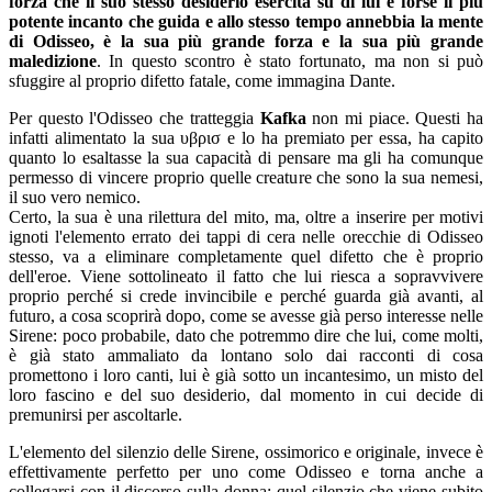
forza che il suo stesso desiderio esercita su di lui è forse il più
potente incanto che guida e allo stesso tempo annebbia la mente
di Odisseo, è la sua più grande forza e la sua più grande
maledizione
. In questo scontro è stato fortunato, ma non si può
sfuggire al proprio difetto fatale, come immagina Dante.
Per questo l'Odisseo che tratteggia
Kafka
non mi piace. Questi ha
infatti alimentato la sua υβρισ e lo ha premiato per essa, ha capito
quanto lo esaltasse la sua capacità di pensare ma gli ha comunque
permesso di vincere proprio quelle creature che sono la sua nemesi,
il suo vero nemico.
Certo, la sua è una rilettura del mito, ma, oltre a inserire per motivi
ignoti l'elemento errato dei tappi di cera nelle orecchie di Odisseo
stesso, va a eliminare completamente quel difetto che è proprio
dell'eroe. Viene sottolineato il fatto che lui riesca a sopravvivere
proprio perché si crede invincibile e perché guarda già avanti, al
futuro, a cosa scoprirà dopo, come se avesse già perso interesse nelle
Sirene: poco probabile, dato che potremmo dire che lui, come molti,
è già stato ammaliato da lontano solo dai racconti di cosa
promettono i loro canti, lui è già sotto un incantesimo, un misto del
loro fascino e del suo desiderio, dal momento in cui decide di
premunirsi per ascoltarle.
L'elemento del silenzio delle Sirene, ossimorico e originale, invece è
effettivamente perfetto per uno come Odisseo e torna anche a
collegarsi con il discorso sulla donna: quel silenzio che viene subito