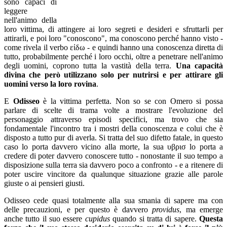
sono capaci di
leggere
nell'animo della
loro vittima, di attingere ai loro segreti e desideri e sfruttarli per
attirarli, e poi loro "conoscono", ma conoscono perché hanno visto -
come rivela il verbo εἰδω - e quindi hanno una conoscenza diretta di
tutto, probabilmente perché i loro occhi, oltre a penetrare nell'animo
degli uomini, coprono tutta la vastità della terra.
Una capacità
divina che però utilizzano solo per nutrirsi e per attirare gli
uomini verso la loro rovina
.
E
Odisseo
è la vittima perfetta. Non so se con Omero si possa
parlare di scelte di trama volte a mostrare l'evoluzione del
personaggio attraverso episodi specifici, ma trovo che sia
fondamentale l'incontro tra i mostri della conoscenza e colui che è
disposto a tutto pur di averla. Si tratta del suo difetto fatale, in questo
caso lo porta davvero vicino alla morte, la sua υβρισ lo porta a
credere di poter davvero conoscere tutto - nonostante il suo tempo a
disposizione sulla terra sia davvero poco a confronto - e a ritenere di
poter uscire vincitore da qualunque situazione grazie alle parole
giuste o ai pensieri giusti.
Odisseo cede quasi totalmente alla sua smania di sapere ma con
delle precauzioni, e per questo è davvero
providus
, ma emerge
anche tutto il suo essere
cupidus
quando si tratta di sapere.
Questa