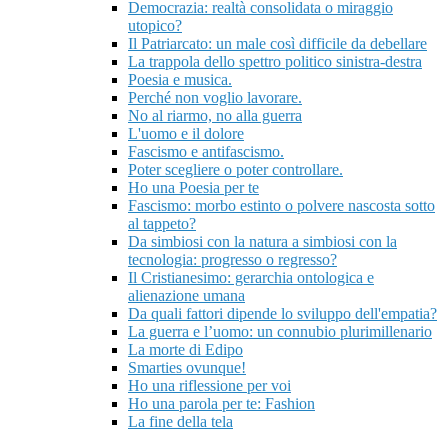
Democrazia: realtà consolidata o miraggio
utopico?
Il Patriarcato: un male così difficile da debellare
La trappola dello spettro politico sinistra-destra
Poesia e musica.
Perché non voglio lavorare.
No al riarmo, no alla guerra
L'uomo e il dolore
Fascismo e antifascismo.
Poter scegliere o poter controllare.
Ho una Poesia per te
Fascismo: morbo estinto o polvere nascosta sotto
al tappeto?
Da simbiosi con la natura a simbiosi con la
tecnologia: progresso o regresso?
Il Cristianesimo: gerarchia ontologica e
alienazione umana
Da quali fattori dipende lo sviluppo dell'empatia?
La guerra e l’uomo: un connubio plurimillenario
La morte di Edipo
Smarties ovunque!
Ho una riflessione per voi
Ho una parola per te: Fashion
La fine della tela