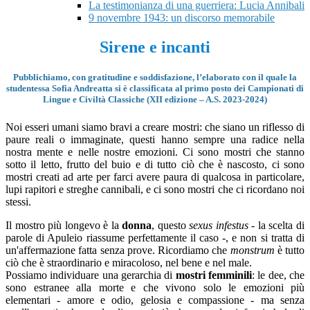
La testimonianza di una guerriera: Lucia Annibali
9 novembre 1943: un discorso memorabile
Sirene e incanti
Pubblichiamo, con gratitudine e soddisfazione, l’elaborato con il quale la
studentessa Sofia Andreatta si è classificata al primo posto dei Campionati di
Lingue e Civiltà Classiche (XII edizione – A.S. 2023-2024)
Noi esseri umani siamo bravi a creare mostri: che siano un riflesso di
paure reali o immaginate, questi hanno sempre una radice nella
nostra mente e nelle nostre emozioni. Ci sono mostri che stanno
sotto il letto, frutto del buio e di tutto ciò che è nascosto, ci sono
mostri creati ad arte per farci avere paura di qualcosa in particolare,
lupi rapitori e streghe cannibali, e ci sono mostri che ci ricordano noi
stessi.
Il mostro più longevo è la
donna
, questo
sexus infestus
- la scelta di
parole di Apuleio riassume perfettamente il caso -, e non si tratta di
un'affermazione fatta senza prove. Ricordiamo che
monstrum
è tutto
ciò che è straordinario e miracoloso, nel bene e nel male.
Possiamo individuare una gerarchia di
mostri femminili
: le dee, che
sono estranee alla morte e che vivono solo le emozioni più
elementari - amore e odio, gelosia e compassione - ma senza