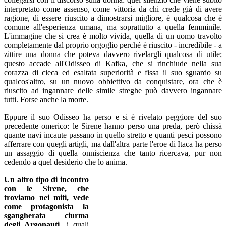
interpretato come assenso, come vittoria da chi crede già di avere
ragione, di essere riuscito a dimostrarsi migliore, è qualcosa che è
comune all'esperienza umana, ma soprattutto a quella femminile.
L'immagine che si crea è molto vivida, quella di un uomo travolto
completamente dal proprio orgoglio perché è riuscito - incredibile - a
zittire una donna che poteva davvero rivelargli qualcosa di utile;
questo accade all'Odisseo di Kafka, che si rinchiude nella sua
corazza di cieca ed esaltata superiorità e fissa il suo sguardo su
qualcos'altro, su un nuovo obbiettivo da conquistare, ora che è
riuscito ad ingannare delle simile streghe può davvero ingannare
tutti. Forse anche la morte.
Eppure il suo Odisseo ha perso e si è rivelato peggiore del suo
precedente omerico: le Sirene hanno perso una preda, però chissà
quante navi incaute passano in quello stretto e quanti pesci possono
afferrare con quegli artigli, ma dall'altra parte l'eroe di Itaca ha perso
un assaggio di quella onniscienza che tanto ricercava, pur non
cedendo a quel desiderio che lo anima.
Un altro tipo di incontro
con le Sirene, che
troviamo nei miti, vede
come protagonista la
sgangherata ciurma
degli Argonauti
, i quali