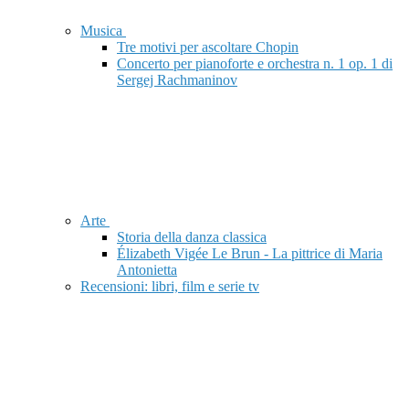
Musica
Tre motivi per ascoltare Chopin
Concerto per pianoforte e orchestra n. 1 op. 1 di
Sergej Rachmaninov
Arte
Storia della danza classica
Élizabeth Vigée Le Brun - La pittrice di Maria
Antonietta
Recensioni: libri, film e serie tv