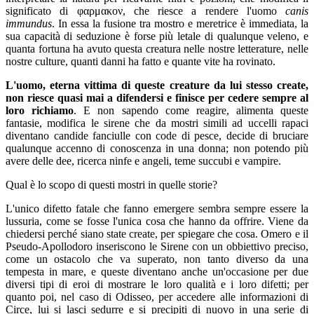
significato di φαρμακον, che riesce a rendere l'uomo
canis
immundus
. In essa la fusione tra mostro e meretrice è immediata, la
sua capacità di seduzione è forse più letale di qualunque veleno, e
quanta fortuna ha avuto questa creatura nelle nostre letterature, nelle
nostre culture, quanti danni ha fatto e quante vite ha rovinato.
L'uomo, eterna vittima di queste creature da lui stesso create,
non riesce quasi mai a difendersi e finisce per cedere sempre al
loro richiamo
. E non sapendo come reagire, alimenta queste
fantasie, modifica le sirene che da mostri simili ad uccelli rapaci
diventano candide fanciulle con code di pesce, decide di bruciare
qualunque accenno di conoscenza in una donna; non potendo più
avere delle dee, ricerca ninfe e angeli, teme succubi e vampire.
Qual è lo scopo di questi mostri in quelle storie?
L'unico difetto fatale che fanno emergere sembra sempre essere la
lussuria, come se fosse l'unica cosa che hanno da offrire. Viene da
chiedersi perché siano state create, per spiegare che cosa. Omero e il
Pseudo-Apollodoro inseriscono le Sirene con un obbiettivo preciso,
come un ostacolo che va superato, non tanto diverso da una
tempesta in mare, e queste diventano anche un'occasione per due
diversi tipi di eroi di mostrare le loro qualità e i loro difetti; per
quanto poi, nel caso di Odisseo, per accedere alle informazioni di
Circe, lui si lasci sedurre e si precipiti di nuovo in una serie di