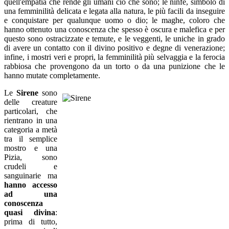
quell'empatia che rende gli umani ciò che sono; le ninfe, simbolo di
una femminilità delicata e legata alla natura, le più facili da inseguire
e conquistare per qualunque uomo o dio; le maghe, coloro che
hanno ottenuto una conoscenza che spesso è oscura e malefica e per
questo sono ostracizzate e temute, e le veggenti, le uniche in grado
di avere un contatto con il divino positivo e degne di venerazione;
infine, i mostri veri e propri, la femminilità più selvaggia e la ferocia
rabbiosa che provengono da un torto o da una punizione che le
hanno mutate completamente.
Le
Sirene
sono
delle creature
particolari, che
rientrano in una
categoria a metà
tra il semplice
mostro e una
Pizia, sono
crudeli e
sanguinarie ma
hanno accesso
ad una
conoscenza
quasi divina
:
prima di tutto,