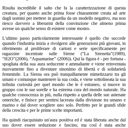
Risulta incredibile il salto che fa la caratterizzazione di questa
creatura, per quanto anche prima fosse chiaramente creata ad arte
dagli uomini per mettere in guardia da un modello negativo, ma non
riesco davvero a liberarmi della convinzione che almeno prima
avesse un qualche senso di esistere come mostro.
L'ultimo passo particolarmente interessante è quello che succede
quando l'industria inizia a rivolgersi alle generazioni più giovani, in
riferimento al proliferare di cartoni e serie specificamente per
ragazzine incentrate sulle Sirene (“
La Sirenetta
”(1989),
“
H2O
”(2006), “
Aquamarine
” (2006)). Qui la figura è - per fortuna -
spogliata della sua aura seducente e ammaliante e viene reinventata
nuovamente fino a diventare sinonimo di libertà e di solidarietà
femminile. La Sirena ora può tranquillamente mimetizzarsi tra gli
umani e comunque mantenere la sua coda, e viene sottolineata la sua
infinita curiosità per quel mondo che le è estraneo, si muove in
gruppo con le sue sorelle e ha estrema cura del mondo naturale. Ha
qualche conoscenza in più, nulla rispetto a quella delle sue antenate
omeriche, e finisce per sentirsi lacerata dalla divisione tra umano e
marino e dal dover scegliere uno solo. Perfetto per le grandi sfide
della crescita e per le prime scelte importanti.
Ha quindi riacquistato un'aura positiva ed è stata liberata anche dal
suo dover essere seduzione e fascino, ma così è stata anche