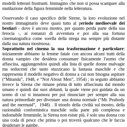
modelli letterari frustranti. Immagino che non si possa scampare alla
mutilazione della figura femminile nella letteratura.
Osservando il caso specifico delle Sirene, la loro evoluzione nel
nostro immaginario deve quasi tutto al p
eriodo medioevale dei
bestiari
- dove è ancora mostro, per quanto perda parte della sua
ferocia -, ai romanzi di avventura e poi alla sua fortuna
cinematografica come sorella della strega ma sempre più distante
dalla sua natura mostruosa.
Soprattutto nel cinema la sua trasformazione è particolare
:
iniziamente abbiamo la
femme fatale
con ancora alcuni tratti della
donna vampiro che desidera consumare fisicamente l'uomo che
affascina, aggiungendosi quindi alla lista di quelle donne malvagie
ma seducenti che tanto stuzzicano la fantasia maschile e che
rappresenta il modello negativo di donna a cui non bisogna aspirare
(“
Miranda
”, 1948, e “
Not About Men
”, 1954) ; in seguito abbiamo
invece la Sirena che rimane prima di tutto affascinata dal mondo
umano e quindi dai suoi abitanti, la quale viene poi guidata da un
uomo di cui si innamora per poi rinunciare per sempre alla sua
natura primordiale per diventare una donna normale (“
Mr. Peabody
and the mermaid
”, 1948) . Il trionfo della civiltà sul mostro, della
razionalità conformistica maschile sulla parte più complessa e
indomabile femminile, la Sirena non esiste più, è solo una donna con
una coda di pesce che prima o poi troverà qualcuno che le faccia
desiderare le gambe.