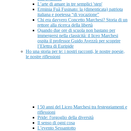
L’arte di amare in tre semplici 'step'
Erminia Fuà Fusinato: la (dimenticata) patriota
italiana e poetessa “di vocazione”
Chi era davvero Concetto Marchesi? Storia di un
rettore alla ricerca della libertà
Quando due ore di scuola non bastano per
immergersi nella classicità: il liceo Marchesi
ospita il professor Guido Avezzù per scoprire
l’Elettra di Euripide
Ho una storia per te: i nostri racconti, le nostre poesie,
le nostre riflessioni
I 50 anni del Liceo Marchesi tra festeggiamenti e
riflessioni
Pride: l'orgoglio della diversità
Il senso di ogni cosa
L’evento Sessantotto