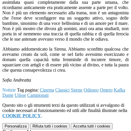
assimilata quasi completamente dalla sua parte umana, che
ricordiamo anticamente era praticamente assente a parte per il volto.
Non è più un elemento necessario alla trama, non è un antagonista
che l'eroe deve sconfiggere ma un soggetto attivo, sogno delle
bambine, sinonimo di una voce bellissima e di un amore per il mare.
Non è più mostro che divora gli uomini, anzi ora ama studiarli, non
porta in sé nemmeno una traccia di quella rabbia e di quella ferocia
che le sue antenate avevano verso il mondo che le odiava.
Abbiamo addomesticato la Sirena. Abbiamo sconfitto qualcosa che
avevamo creato da soli, come se nel farlo avessimo esorcizzato e
domato quella capacità tutta femminile di incutere timore, di
squarciare con artigli e di essere più vicino al divino, e tutta la paura
che questa consapevolezza ci crea.
Sofia Andreatta
Notizie
Tag pagina:
Cinema
Classici
Sirene
Odisseo
Omero
Kafka
Dante
Ulisse
Campionati
Questo sito o gli strumenti terzi da questo utilizzati si avvalgono di
cookie necessari al funzionamento ed utili alle finalità illustrate nella
COOKIE POLICY
.
Personalizza
Rifiuta tutti
i cookies
Accetta tutti
i cookies