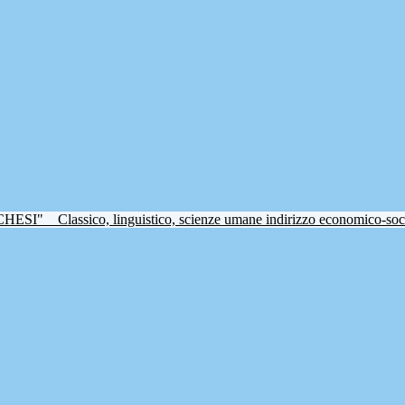
CHESI"
Classico, linguistico, scienze umane indirizzo economico-soc