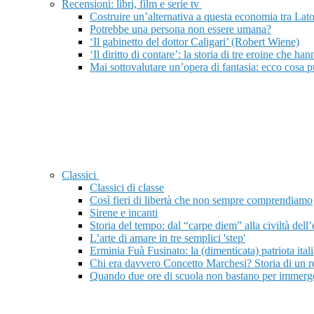
Recensioni: libri, film e serie tv
Costruire un’alternativa a questa economia tra Lat
Potrebbe una persona non essere umana?
‘Il gabinetto del dottor Caligari’ (Robert Wiene)
‘Il diritto di contare’: la storia di tre eroine che h
Mai sottovalutare un’opera di fantasia: ecco cosa 
Classici
Classici di classe
Così fieri di libertà che non sempre comprendiamo
Sirene e incanti
Storia del tempo: dal “carpe diem” alla civiltà dell
L’arte di amare in tre semplici 'step'
Erminia Fuà Fusinato: la (dimenticata) patriota ita
Chi era davvero Concetto Marchesi? Storia di un rett
Quando due ore di scuola non bastano per immergersi