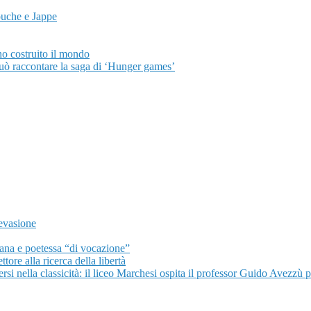
ouche e Jappe
anno costruito il mondo
può raccontare la saga di ‘Hunger games’
’evasione
liana e poetessa “di vocazione”
ore alla ricerca della libertà
 nella classicità: il liceo Marchesi ospita il professor Guido Avezzù pe