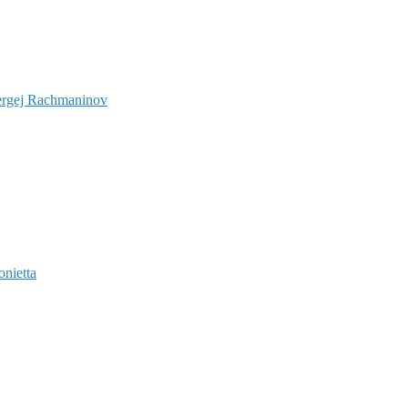
 Sergej Rachmaninov
onietta