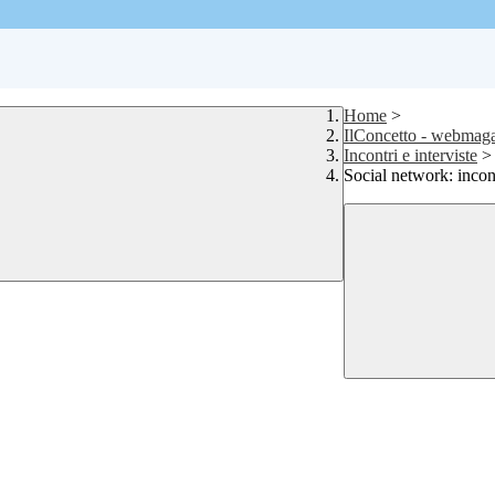
Home
>
IlConcetto - webmaga
Incontri e interviste
>
Social network: incon