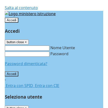
Salta al contenuto
Accedi
Accedi
button close
×
Nome Utente
Password
Password dimenticata?
-
Entra con SPID
Entra con CIE
Seleziona utente