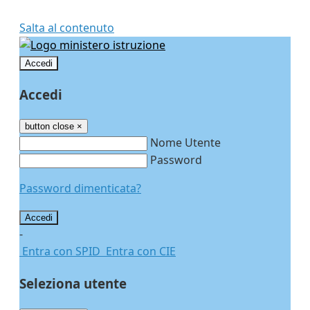
Salta al contenuto
Accedi
Accedi
button close
×
Nome Utente
Password
Password dimenticata?
-
Entra con SPID
Entra con CIE
Seleziona utente