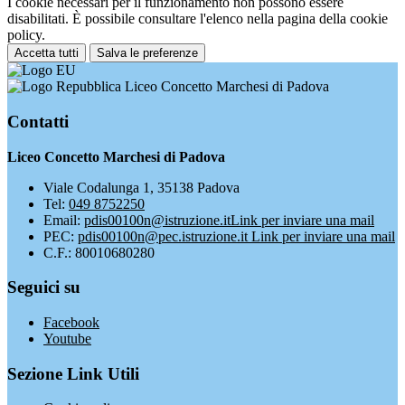
I cookie necessari per il funzionamento non possono essere
disabilitati. È possibile consultare l'elenco nella pagina della cookie
policy.
Accetta tutti
Salva le preferenze
Liceo Concetto Marchesi di Padova
Contatti
Liceo Concetto Marchesi di Padova
Viale Codalunga 1, 35138 Padova
Tel:
049 8752250
Email:
pdis00100n@istruzione.it
Link per inviare una mail
PEC:
pdis00100n@pec.istruzione.it
Link per inviare una mail
C.F.: 80010680280
Seguici su
Facebook
Youtube
Sezione Link Utili