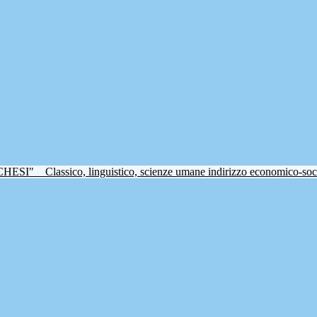
CHESI"
Classico, linguistico, scienze umane indirizzo economico-soc