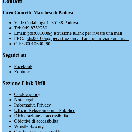
Contatti
Liceo Concetto Marchesi di Padova
Viale Codalunga 1, 35138 Padova
Tel:
049 8752250
Email:
pdis00100n@istruzione.it
Link per inviare una mail
PEC:
pdis00100n@pec.istruzione.it
Link per inviare una mail
C.F.: 80010680280
Seguici su
Facebook
Youtube
Sezione Link Utili
Cookie policy
Note legali
Informativa Privacy
Ufficio Relazioni con il Pubblico
Dichiarazione di accessibilità
Obiettivi di accessibilità
Whistleblowing
Gestione consensi cookie