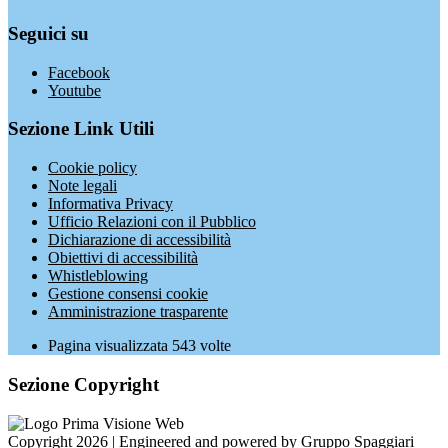
Seguici su
Facebook
Youtube
Sezione Link Utili
Cookie policy
Note legali
Informativa Privacy
Ufficio Relazioni con il Pubblico
Dichiarazione di accessibilità
Obiettivi di accessibilità
Whistleblowing
Gestione consensi cookie
Amministrazione trasparente
Pagina visualizzata
543
volte
Sezione Copyright
Copyright 2026 | Engineered and powered by Gruppo Spaggiari