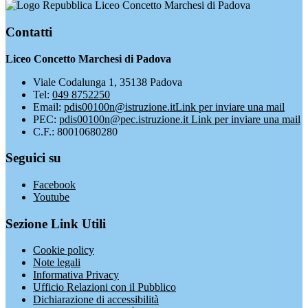
Liceo Concetto Marchesi di Padova
Contatti
Liceo Concetto Marchesi di Padova
Viale Codalunga 1, 35138 Padova
Tel:
049 8752250
Email:
pdis00100n@istruzione.it
Link per inviare una mail
PEC:
pdis00100n@pec.istruzione.it
Link per inviare una mail
C.F.: 80010680280
Seguici su
Facebook
Youtube
Sezione Link Utili
Cookie policy
Note legali
Informativa Privacy
Ufficio Relazioni con il Pubblico
Dichiarazione di accessibilità