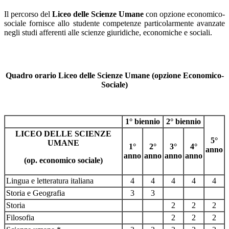
Il percorso del
Liceo delle Scienze Umane
con opzione economico-
sociale fornisce allo studente competenze particolarmente avanzate
negli studi afferenti alle scienze giuridiche, economiche e sociali.
Quadro orario Liceo delle Scienze Umane (opzione Economico-
Sociale)
1° biennio
2° biennio
LICEO DELLE SCIENZE
5°
UMANE
1°
2°
3°
4°
anno
anno
anno
anno
anno
(op. economico sociale)
Lingua e letteratura italiana
4
4
4
4
4
Storia e Geografia
3
3
Storia
2
2
2
Filosofia
2
2
2