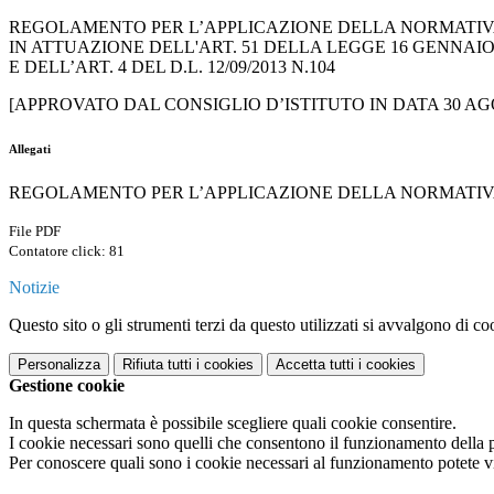
REGOLAMENTO PER L’APPLICAZIONE DELLA NORMATIVA SU
I
N ATTUAZIONE DELL
'A
RT
. 51
DELLA
L
EGGE
16
GENNAI
E DELL
’
ART
. 4
DEL
D.L. 12/09/2013
N
.104
[A
PPROVATO DAL
C
ONSIGLIO D
’I
STITUTO IN DATA 30 AGO
Allegati
REGOLAMENTO PER L’APPLICAZIONE DELLA NORMATIVA
File PDF
Contatore click: 81
Notizie
Questo sito o gli strumenti terzi da questo utilizzati si avvalgono di coo
Personalizza
Rifiuta tutti
i cookies
Accetta tutti
i cookies
Gestione cookie
In questa schermata è possibile scegliere quali cookie consentire.
I cookie necessari sono quelli che consentono il funzionamento della pi
Per conoscere quali sono i cookie necessari al funzionamento potete v