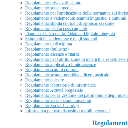
Regolamento privacy di istituto
Regolamento social media
Regolamento per l'applicazione delle normative sul divie
Regolamento e vademecum scambi linguistici e culturali
Regolamento stipula contratti di sponsorizzazione
Regolamento per l'accesso agli atti
Piano scolastico per la Didattica Digitale Integrata
Statuto delle studentesse e degli studenti
Regolamento di disciplina
Regolamento (bullismo)
Regolamento assenze e ritardi
Regolamento per l'attribuzione di incarichi a esperti ester
Regolamento applicativo limite assenze
Regolamento scambi culturali
Regolamento sosta pomeridiana liceo musicale
Regolamento palestre
Regolamento laboratorio di informatica
Regolamento Attività Negoziale
Regolamento per la gestione del patrimonio e degli inven
Regolamento accettazione donazioni
Regolamento Social Learning
Informativa per uso dispositivi mobili personali
Regolamento 