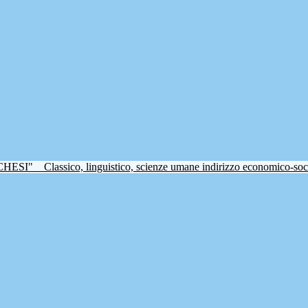
CHESI"
Classico, linguistico, scienze umane indirizzo economico-soc