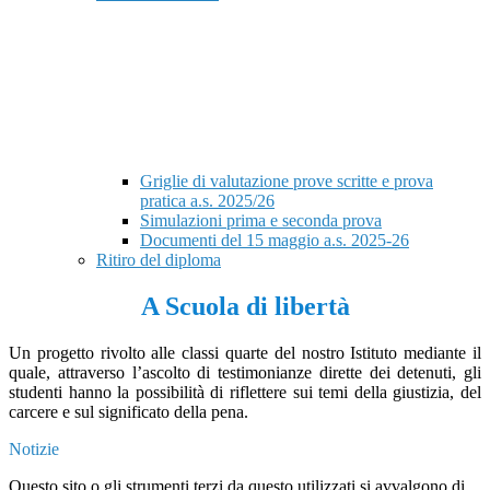
Griglie di valutazione prove scritte e prova
pratica a.s. 2025/26
Simulazioni prima e seconda prova
Documenti del 15 maggio a.s. 2025-26
Ritiro del diploma
A Scuola di libertà
Un progetto rivolto alle classi quarte del nostro Istituto mediante il
quale, attraverso l’ascolto di testimonianze dirette dei detenuti, gli
studenti hanno la possibilità di
riflettere
sui temi della giustizia, del
carcere e sul significato della pena.
Notizie
Questo sito o gli strumenti terzi da questo utilizzati si avvalgono di