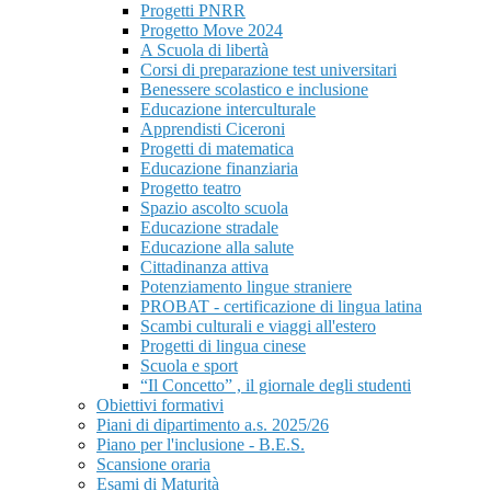
Progetti PNRR
Progetto Move 2024
A Scuola di libertà
Corsi di preparazione test universitari
Benessere scolastico e inclusione
Educazione interculturale
Apprendisti Ciceroni
Progetti di matematica
Educazione finanziaria
Progetto teatro
Spazio ascolto scuola
Educazione stradale
Educazione alla salute
Cittadinanza attiva
Potenziamento lingue straniere
PROBAT - certificazione di lingua latina
Scambi culturali e viaggi all'estero
Progetti di lingua cinese
Scuola e sport
“Il Concetto” , il giornale degli studenti
Obiettivi formativi
Piani di dipartimento a.s. 2025/26
Piano per l'inclusione - B.E.S.
Scansione oraria
Esami di Maturità