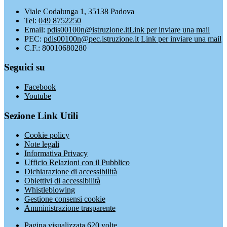
Viale Codalunga 1, 35138 Padova
Tel:
049 8752250
Email:
pdis00100n@istruzione.it
Link per inviare una mail
PEC:
pdis00100n@pec.istruzione.it
Link per inviare una mail
C.F.: 80010680280
Seguici su
Facebook
Youtube
Sezione Link Utili
Cookie policy
Note legali
Informativa Privacy
Ufficio Relazioni con il Pubblico
Dichiarazione di accessibilità
Obiettivi di accessibilità
Whistleblowing
Gestione consensi cookie
Amministrazione trasparente
Pagina visualizzata
620
volte