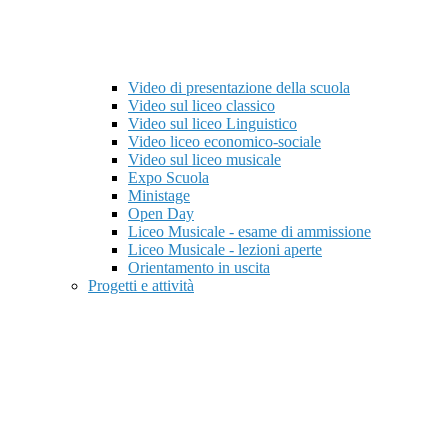
Video di presentazione della scuola
Video sul liceo classico
Video sul liceo Linguistico
Video liceo economico-sociale
Video sul liceo musicale
Expo Scuola
Ministage
Open Day
Liceo Musicale - esame di ammissione
Liceo Musicale - lezioni aperte
Orientamento in uscita
Progetti e attività