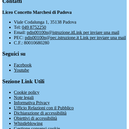
Contatti
Liceo Concetto Marchesi di Padova
Viale Codalunga 1, 35138 Padova
Tel:
049 8752250
Email:
pdis00100n@istruzione.it
Link per inviare una mail
PEC:
pdis00100n@pec.istruzione.it
Link per inviare una mail
C.F.: 80010680280
Seguici su
Facebook
Youtube
Sezione Link Utili
Cookie policy
Note legali
Informativa Privacy
Ufficio Relazioni con il Pubblico
Dichiarazione di accessibilità
Obiettivi di accessibilità
Whistleblowing
Gestione consensi cookie